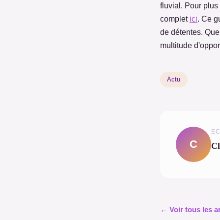
fluvial. Pour plus
complet
ici
. Ce g
de détentes. Que 
multitude d'oppor
Actu
EC
C
Cl
← Voir tous les a