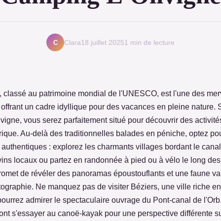
C
Clara
18 juillet 2025
1 min de lecture
, classé au patrimoine mondial de l'UNESCO, est l'une des merv
 offrant un cadre idyllique pour des vacances en pleine nature.
igne, vous serez parfaitement situé pour découvrir des activit
rique. Au-delà des traditionnelles balades en péniche, optez po
authentiques : explorez les charmants villages bordant le canal
ins locaux ou partez en randonnée à pied ou à vélo le long des 
omet de révéler des panoramas époustouflants et une faune vari
graphie. Ne manquez pas de visiter Béziers, une ville riche en 
pourrez admirer le spectaculaire ouvrage du Pont-canal de l'Orb
ont s'essayer au canoë-kayak pour une perspective différente s