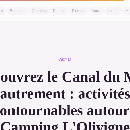
ux
Business
Camping
Famille
Finance
Immo
Loisirs
Ma
ACTU
ouvrez le Canal du 
autrement : activité
contournables autour
Camping L'Olivigne