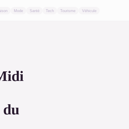
ison
Mode
Santé
Tech
Tourisme
Véhicule
Midi
s
 du