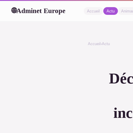
Adminet Europe
🌐
Accueil
Actu
Anima
Accueil
›
Actu
Déc
in