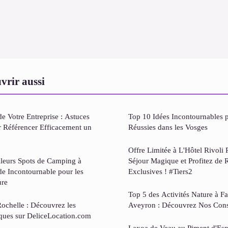
vrir aussi
 de Votre Entreprise : Astuces
Top 10 Idées Incontournables 
r Référencer Efficacement un
Réussies dans les Vosges
Offre Limitée à L'Hôtel Rivoli 
lleurs Spots de Camping à
Séjour Magique et Profitez de 
e Incontournable pour les
Exclusives ! #Tiers2
ure
Top 5 des Activités Nature à Fa
ochelle : Découvrez les
Aveyron : Découvrez Nos Cons
ues sur DeliceLocation.com
Laxoa de Veau au Piment d'Esp