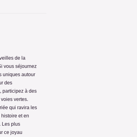
eilles de la
 Si vous séjournez
és uniques autour
ur des
, participez à des
voies vertes.
ée qui ravira les
histoire et en
. Les plus
ur ce joyau