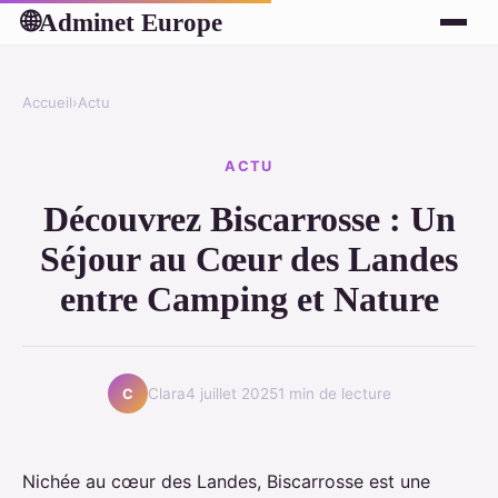
Adminet Europe
🌐
Accueil
›
Actu
ACTU
Découvrez Biscarrosse : Un
Séjour au Cœur des Landes
entre Camping et Nature
Clara
4 juillet 2025
1 min de lecture
C
Nichée au cœur des Landes, Biscarrosse est une